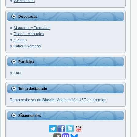
Webmasters
Descargas
Manuales y Tutoriales
Textos - Manuales
E-Zines
Fotos Divertidas
Participa
Foro
Tema destacado
Rompecabezas de
Bitcoin
, Medio millón USD en premios
Síguenos en: