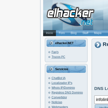
Inicio
Foro
Blog
Staff
Mapa
Re
elhacker.NET
Faq's
Trucos PC
Servicios
ChatBot IA
Localizador IP's
Whois IP/Dominio
DNS L
Registros DNS Dominio
Convertidor
Noticias
Webmasters