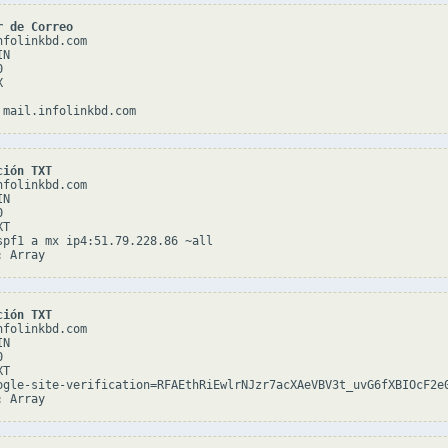
r de Correo
folinkbd.com

N





ción TXT
folinkbd.com

N



T

spf1 a mx ip4:51.79.228.86 ~all

ción TXT
folinkbd.com

N



T

ogle-site-verification=RFAEthRiEwlrNJzr7acXAeVBV3t_uvG6fXBIOcF2e0