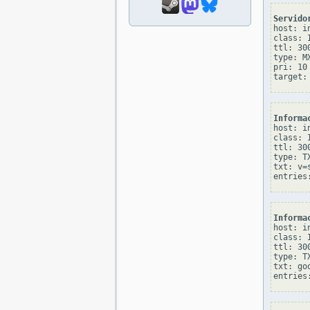
Servido
host: in
class: I
ttl: 300
type: MX
pri: 10

Informa
host: in
class: I
ttl: 300
type: TX
txt: v=
Informa
host: in
class: I
ttl: 300
type: TX
txt: go