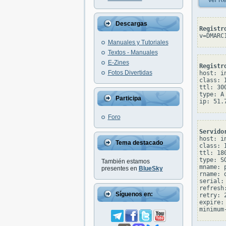
Ver Re
Descargas
Registr
v=DMARC
Manuales y Tutoriales
Textos - Manuales
E-Zines
Registr
Fotos Divertidas
host: in
class: I
ttl: 300
type: A

Participa
Foro
Servido
host: in
Tema destacado
class: I
ttl: 180
type: SO
También estamos
mname: 
presentes en
BlueSky
rname: 
serial: 
refresh:
Síguenos en:
retry: 2
expire: 