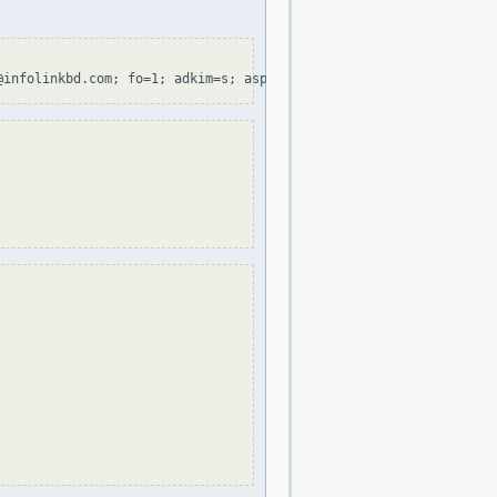
@infolinkbd.com; fo=1; adkim=s; aspf=s