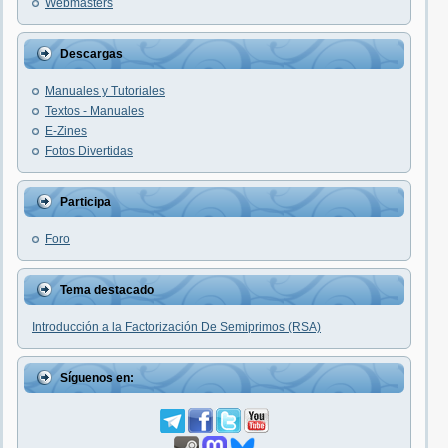
Webmasters
Descargas
Manuales y Tutoriales
Textos - Manuales
E-Zines
Fotos Divertidas
Participa
Foro
Tema destacado
Introducción a la Factorización De Semiprimos (RSA)
Síguenos en: