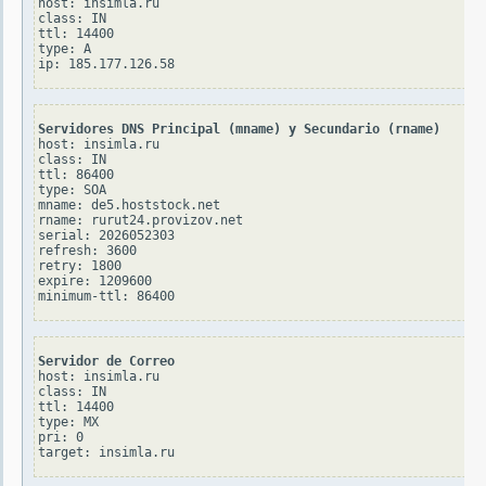
host: insimla.ru

class: IN

ttl: 14400

type: A

Servidores DNS Principal (mname) y Secundario (rname)
host: insimla.ru

class: IN

ttl: 86400

type: SOA

mname: de5.hoststock.net

rname: rurut24.provizov.net

serial: 2026052303

refresh: 3600

retry: 1800

expire: 1209600

Servidor de Correo
host: insimla.ru

class: IN

ttl: 14400

type: MX

pri: 0
