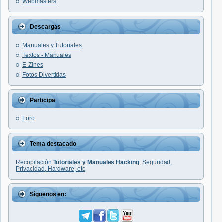
Webmasters
Descargas
Manuales y Tutoriales
Textos - Manuales
E-Zines
Fotos Divertidas
Participa
Foro
Tema destacado
Recopilación
Tutoriales y Manuales Hacking
, Seguridad,
Privacidad, Hardware, etc
Síguenos en: