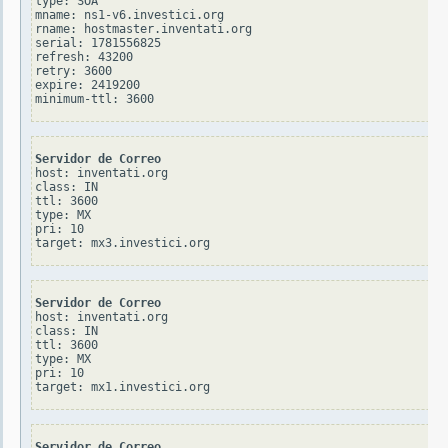
type: SOA

mname: ns1-v6.investici.org

rname: hostmaster.inventati.org

serial: 1781556825

refresh: 43200

retry: 3600

expire: 2419200

Servidor de Correo
host: inventati.org

class: IN

ttl: 3600

type: MX

pri: 10

Servidor de Correo
host: inventati.org

class: IN

ttl: 3600

type: MX

pri: 10

Servidor de Correo