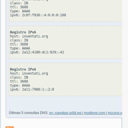
class: IN

ttl: 3600

type: AAAA

Registro IPv6
host: inventati.org

class: IN

ttl: 3600

type: AAAA

Registro IPv6
host: inventati.org

class: IN

ttl: 3600

type: AAAA

Últimas 5 consultas DNS:
xn--nagatop-ur8d.ws
|
mudtone.com
|
mccscp.org
|