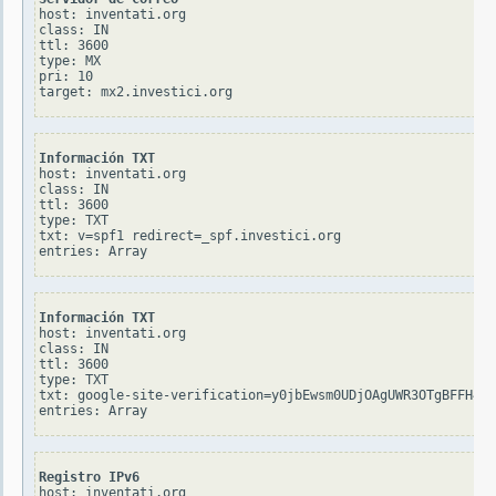
host: inventati.org

class: IN

ttl: 3600

type: MX

pri: 10

Información TXT
host: inventati.org

class: IN

ttl: 3600

type: TXT

txt: v=spf1 redirect=_spf.investici.org

Información TXT
host: inventati.org

class: IN

ttl: 3600

type: TXT

txt: google-site-verification=y0jbEwsm0UDjOAgUWR3OTgBFFH40J
Registro IPv6
host: inventati.org
