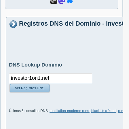
Registros DNS del Dominio - investo
DNS Lookup Dominio
Ver Registros DNS
Últimas 5 consultas DNS:
meditation-moderne.com
|
blacklife.x-Y.net
|
conver