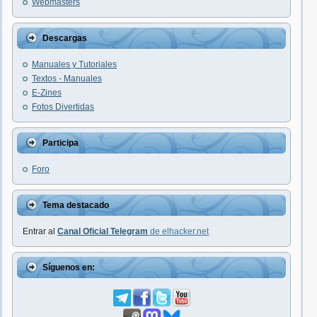
Webmasters
Descargas
Manuales y Tutoriales
Textos - Manuales
E-Zines
Fotos Divertidas
Participa
Foro
Tema destacado
Entrar al
Canal Oficial Telegram
de elhacker.net
Síguenos en: