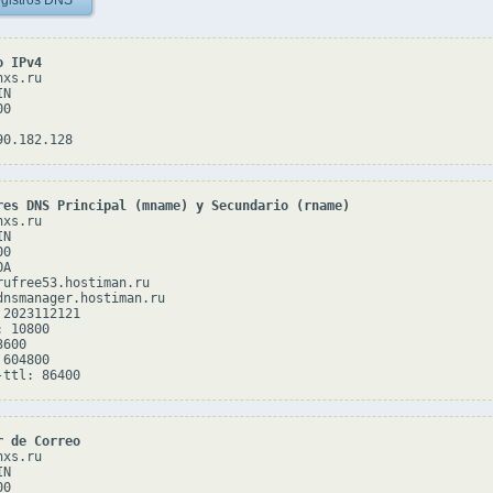
gistros DNS
o IPv4
xs.ru

N

0

res DNS Principal (mname) y Secundario (rname)
xs.ru

N

0

A

rufree53.hostiman.ru

dnsmanager.hostiman.ru

2023112121

 10800

600

604800

r de Correo
xs.ru

N

0
