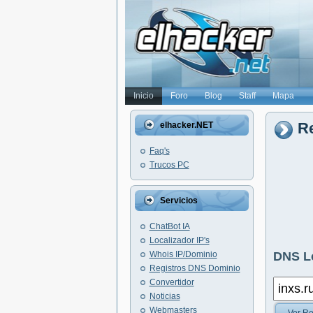
Inicio
Foro
Blog
Staff
Mapa
Re
elhacker.NET
Faq's
Trucos PC
Servicios
ChatBot IA
Localizador IP's
Whois IP/Dominio
DNS L
Registros DNS Dominio
Convertidor
Noticias
Webmasters