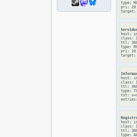
type: MX
pri: 20

Servido
host: in
class: I
ttl: 360
type: MX
pri: 10

Informa
host: in
class: I
ttl: 360
type: TX
txt: v=
Registr
host: in
class: I
ttl: 360
type: AA