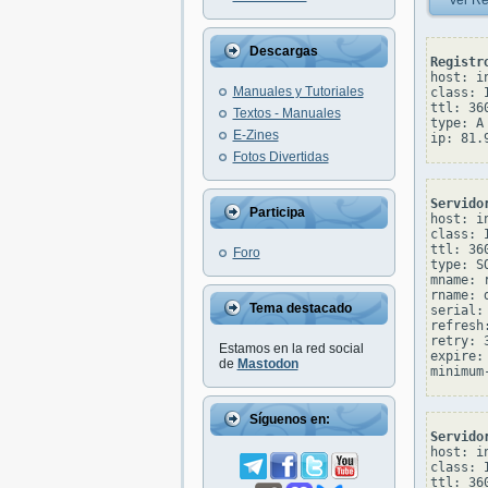
Ver Re
Descargas
Registr
host: in
Manuales y Tutoriales
class: I
ttl: 360
Textos - Manuales
type: A

E-Zines
Fotos Divertidas
Servido
Participa
host: in
class: I
ttl: 360
Foro
type: SO
mname: 
rname: 
Tema destacado
serial: 
refresh:
retry: 3
Estamos en la red social
expire: 
de
Mastodon
Síguenos en:
Servido
host: in
class: I
ttl: 360