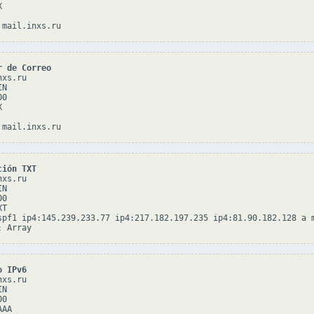


r de Correo
xs.ru

N

0



ción TXT
xs.ru

N

0

T

spf1 ip4:145.239.233.77 ip4:217.182.197.235 ip4:81.90.182.128 a m
o IPv6
xs.ru

N

0

AA
