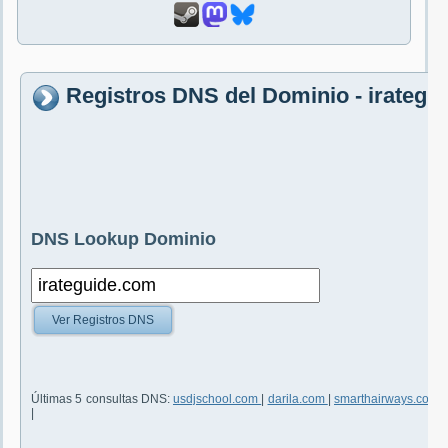
Registros DNS del Dominio - irategu
DNS Lookup Dominio
Ver Registros DNS
Últimas 5 consultas DNS:
usdjschool.com
|
darila.com
|
smarthairways.com
|