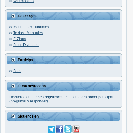
Webmasters
Descargas
Manuales y Tutoriales
Textos - Manuales
E-Zines
Fotos Divertidas
Participa
Foro
Tema destacado
Recuerda que debes
registrarte
en el foro para poder participar
(preguntar y responder)
Síguenos en: