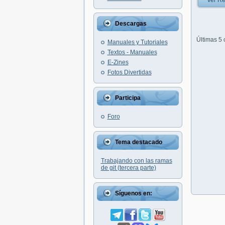
Ver Re
Descargas
Últimas 5
Manuales y Tutoriales
Textos - Manuales
E-Zines
Fotos Divertidas
Participa
Foro
Tema destacado
Trabajando con las ramas
de git (tercera parte)
Síguenos en: