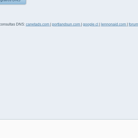
gistros DNS
 consultas DNS:
canetads.com
|
portlandsun.com
|
google.cl
|
lennonaid.com
|
forum