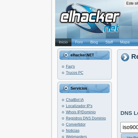
Este s
Inicio
Foro
Blog
Staff
Mapa
Re
elhacker.NET
Faq's
Trucos PC
Servicios
ChatBot IA
Localizador IP's
Whois IP/Dominio
DNS L
Registros DNS Dominio
Convertidor
Noticias
Webmasters