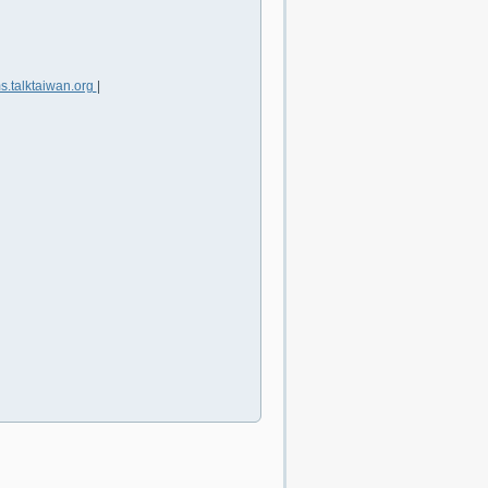
s.talktaiwan.org
|