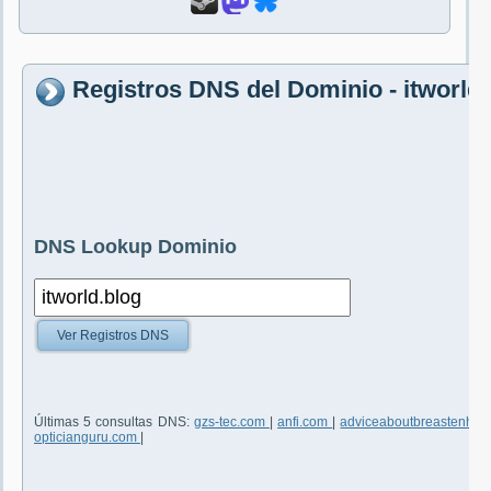
Registros DNS del Dominio - itworld.
DNS Lookup Dominio
Ver Registros DNS
Últimas 5 consultas DNS:
gzs-tec.com
|
anfi.com
|
adviceaboutbreastenha
opticianguru.com
|