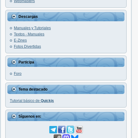
Webmasters
Descargas
Manuales y Tutoriales
Textos - Manuales
E-Zines
Fotos Divertidas
Participa
Foro
Tema destacado
Tutorial básico de
Quickjs
Síguenos en: