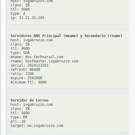
host: ivgabruzzo.com

class: IN

ttl: 3600

type: A

Servidores DNS Principal (mname) y Secundario (rname)
host: ivgabruzzo.com

class: IN

ttl: 3600

type: SOA

mname: dns.technorail.com

rname: hostmaster.ivgabruzzo.com

serial: 2024122501

refresh: 86400

retry: 7200

expire: 2592000

Servidor de Correo
host: ivgabruzzo.com

class: IN

ttl: 3600

type: MX

pri: 10
