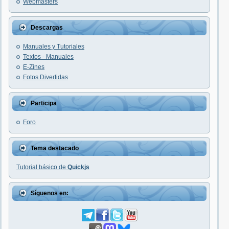
Webmasters
Descargas
Manuales y Tutoriales
Textos - Manuales
E-Zines
Fotos Divertidas
Participa
Foro
Tema destacado
Tutorial básico de
Quickjs
Síguenos en: