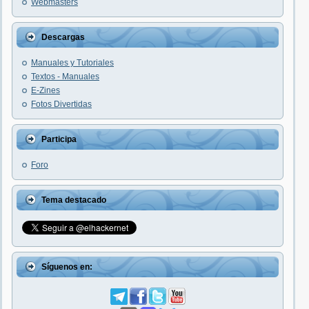
Webmasters
Descargas
Manuales y Tutoriales
Textos - Manuales
E-Zines
Fotos Divertidas
Participa
Foro
Tema destacado
Síguenos en: