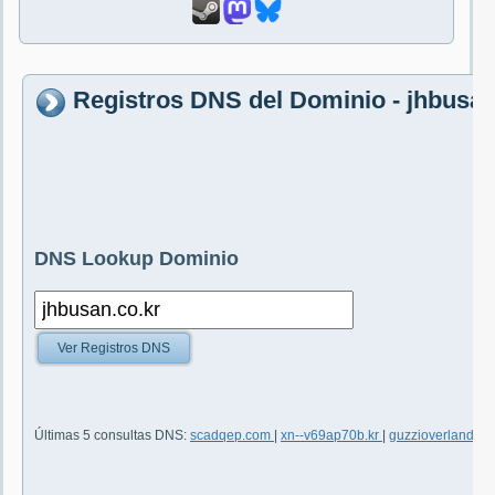
Registros DNS del Dominio - jhbusan
DNS Lookup Dominio
Ver Registros DNS
Últimas 5 consultas DNS:
scadqep.com
|
xn--v69ap70b.kr
|
guzzioverland.co