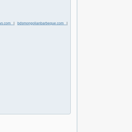
naws.com
|
bdsmongolianbarbeque.com
|