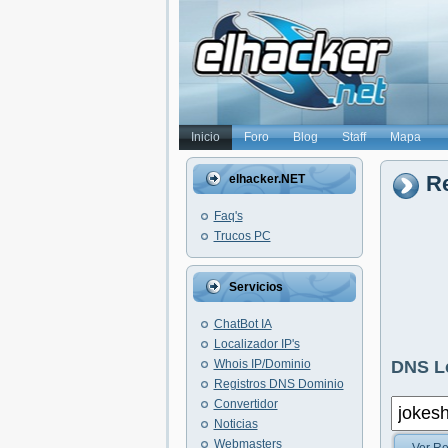
Inicio
Foro
Blog
Staff
Mapa
Re
elhacker.NET
Faq's
Trucos PC
Servicios
ChatBot IA
Localizador IP's
Whois IP/Dominio
DNS L
Registros DNS Dominio
Convertidor
Noticias
Webmasters