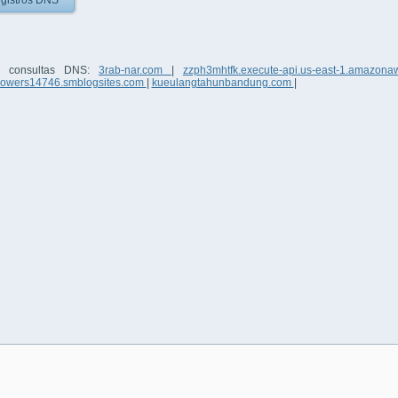
gistros DNS
5 consultas DNS:
3rab-nar.com
|
zzph3mhtfk.execute-api.us-east-1.amazo
owers14746.smblogsites.com
|
kueulangtahunbandung.com
|