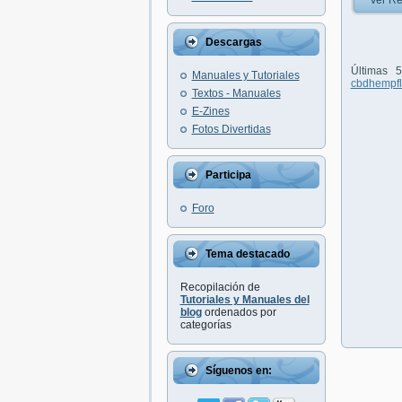
Ver Re
Descargas
Últimas 
Manuales y Tutoriales
cbdhempfl
Textos - Manuales
E-Zines
Fotos Divertidas
Participa
Foro
Tema destacado
Recopilación de
Tutoriales y Manuales del
blog
ordenados por
categorías
Síguenos en: