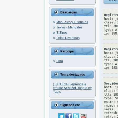
Ver Re
Descargas
Registr
host: jo
Manuales y Tutoriales
class: I
ttl: 300
Textos - Manuales
type: A

E-Zines
Fotos Divertidas
Registr
Participa
host: jo
class: I
ttl: 300
Foro
type: A

Tema destacado
Servido
(TUTORIAL) Aprende a
host: jo
emular
Sentinel
Dongle By
class: I
Yapis
ttl: 180
type: SO
mname: 
Síguenos en:
rname: 
serial: 
refresh:
retry: 2