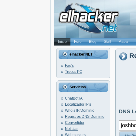
Inicio
Foro
Blog
Staff
Mapa
Re
elhacker.NET
Faq's
Trucos PC
Servicios
ChatBot IA
Localizador IP's
Whois IP/Dominio
DNS L
Registros DNS Dominio
Convertidor
Noticias
Webmasters