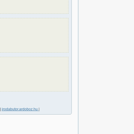
|
irodabutor.ardoboz.hu
|