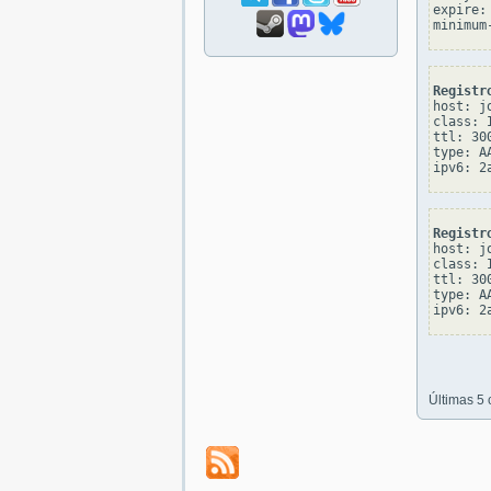
expire: 
Registr
host: jo
class: I
ttl: 300
type: AA
Registr
host: jo
class: I
ttl: 300
type: AA
Últimas 5