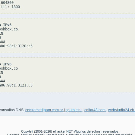
604800

o IPv6
shbox.co

N



AA

o IPv6
shbox.co

N



AA

 consultas DNS:
centromedipam.com.ar
|
sputnic.ru
|
cellar48.com
|
webstudio24.ch
Copyleft (2001-2026) elhacker.NET. Algunos derechos reservados.