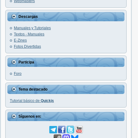
Webmasters
Descargas
Manuales y Tutoriales
Textos - Manuales
E-Zines
Fotos Divertidas
Participa
Foro
Tema destacado
Tutorial básico de
Quickjs
Síguenos en: