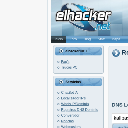
Inicio
Foro
Blog
Staff
Mapa
Re
elhacker.NET
Faq's
Trucos PC
Servicios
ChatBot IA
Localizador IP's
Whois IP/Dominio
DNS L
Registros DNS Dominio
Convertidor
Noticias
Webmasters