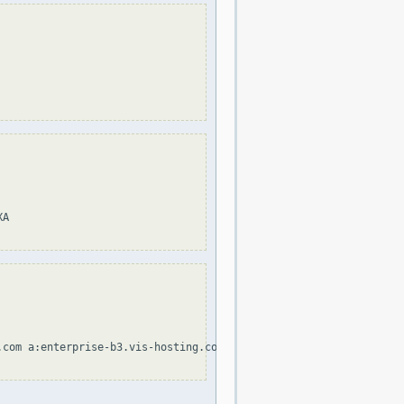
A

com a:enterprise-b3.vis-hosting.com mx include:vis.com.pe ~all
