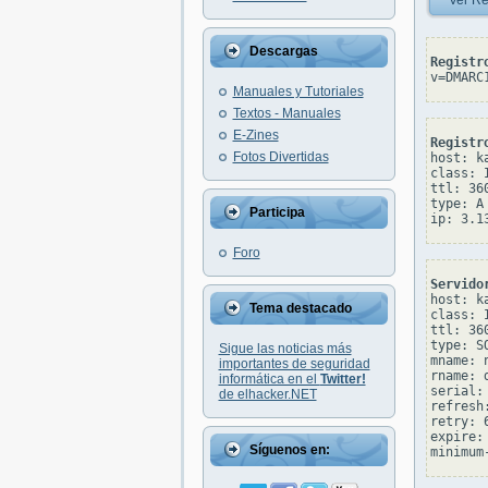
Ver Re
Descargas
Registr
v=DMARC
Manuales y Tutoriales
Textos - Manuales
E-Zines
Registr
Fotos Divertidas
host: ka
class: I
ttl: 360
type: A

Participa
Foro
Servido
host: ka
Tema destacado
class: I
ttl: 360
type: SO
Sigue las noticias más
mname: 
importantes de seguridad
rname: 
informática en el
Twitter!
serial: 
de elhacker.NET
refresh:
retry: 6
expire: 
Síguenos en: