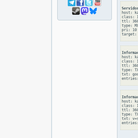
Servido
host: ka
class: I
ttl: 360
type: MX
pri: 10

Informa
host: ka
class: I
ttl: 360
type: TX
txt: go
Informa
host: ka
class: I
ttl: 360
type: TX
txt: v=