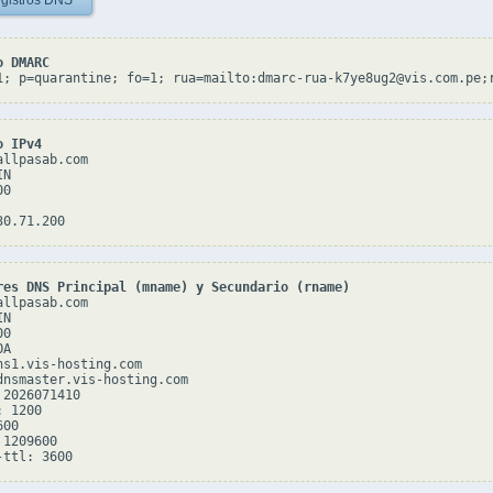
gistros DNS
o DMARC
1; p=quarantine; fo=1; rua=mailto:dmarc-rua-k7ye8ug2@vis.com.pe;
o IPv4
llpasab.com

N

0

res DNS Principal (mname) y Secundario (rname)
llpasab.com

N

0

A

ns1.vis-hosting.com

dnsmaster.vis-hosting.com

2026071410

 1200

00

1209600
