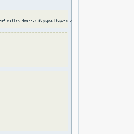
ruf=mailto:dmarc-ruf-p6pv8ii9@vis.com.pe