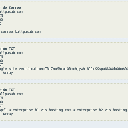
r de Correo
llpasab.com

N

0



ción TXT
llpasab.com

N

0

T

ogle-site-verification=TRiZnoMhruiOBmchjywh-811rKKspu6kOWdo0boADX
ción TXT
llpasab.com

N

0

T

spf1 a:enterprise-b1.vis-hosting.com a:enterprise-b2.vis-hosting.