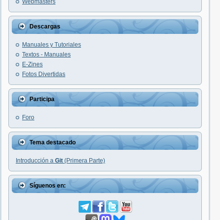
Webmasters
Descargas
Manuales y Tutoriales
Textos - Manuales
E-Zines
Fotos Divertidas
Participa
Foro
Tema destacado
Introducción a
Git
(Primera Parte)
Síguenos en: