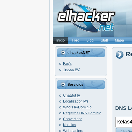
Inicio
Foro
Blog
Staff
Mapa
Re
elhacker.NET
Faq's
Trucos PC
Servicios
ChatBot IA
Localizador IP's
Whois IP/Dominio
DNS L
Registros DNS Dominio
Convertidor
Noticias
Webmasters