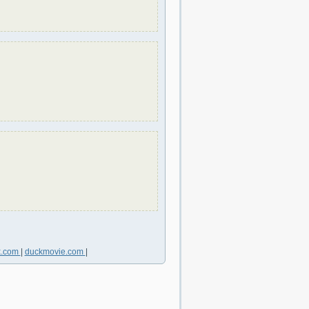
k.com
|
duckmovie.com
|