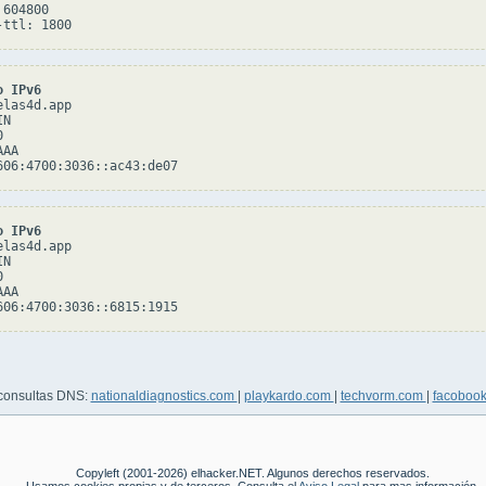
604800

o IPv6
las4d.app

N



AA

o IPv6
las4d.app

N



AA

 consultas DNS:
nationaldiagnostics.com
|
playkardo.com
|
techvorm.com
|
facoboo
Copyleft (2001-2026) elhacker.NET. Algunos derechos reservados.