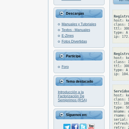
Ver Re
Descargas
Registr
host: ke
Manuales y Tutoriales
class: I
ttl: 300
Textos - Manuales
type: A

E-Zines
Fotos Divertidas
Registr
Participa
host: ke
class: I
ttl: 300
Foro
type: A

Tema destacado
Servido
Introducción a la
host: ke
Factorización De
class: I
Semiprimos (RSA)
ttl: 180
type: SO
mname: 
Síguenos en:
rname: 
serial: 
refresh:
retry: 2