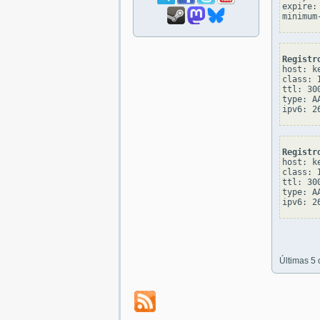
expire: 
Registr
host: ke
class: I
ttl: 300
type: AA
Registr
host: ke
class: I
ttl: 300
type: AA
Últimas 5