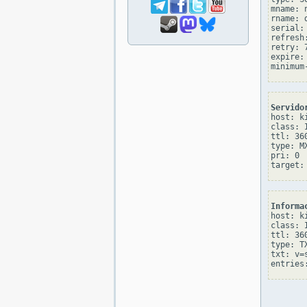
mname: 
rname: d
serial: 
refresh:
retry: 7
expire: 
Servido
host: ki
class: I
ttl: 360
type: MX
pri: 0

Informa
host: ki
class: I
ttl: 360
type: TX
txt: v=s