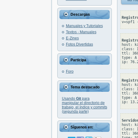
Ver Re
Descargas
Registr
v=spf1 
Manuales y Tutoriales
Textos - Manuales
E-Zines
Registr
Fotos Divertidas
host: ki
class: I
ttl: 360
type: A

Participa
Foro
Registr
host: ki
Tema destacado
class: I
ttl: 360
type: A

Usando
Git
para
manipular el directorio de
trabajo, el índice y commits
(segunda parte)
Servido
host: ki
Síguenos en:
class: I
ttl: 360
type: SO