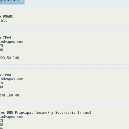
gistros DNS
o DMARC
-all
o IPv4
ndvapes.com

N

0

o IPv4
ndvapes.com

N

0

res DNS Principal (mname) y Secundario (rname)
ndvapes.com

N

0

A
