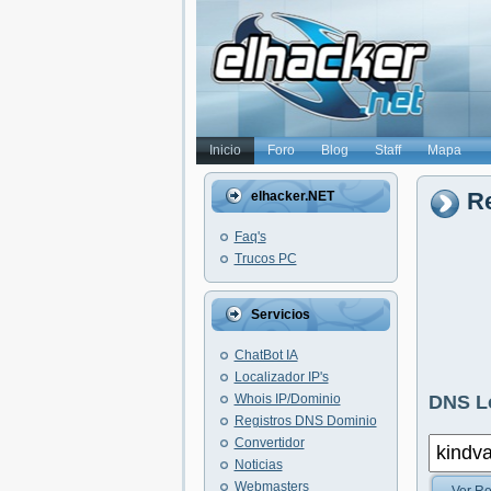
Inicio
Foro
Blog
Staff
Mapa
Re
elhacker.NET
Faq's
Trucos PC
Servicios
ChatBot IA
Localizador IP's
Whois IP/Dominio
DNS L
Registros DNS Dominio
Convertidor
Noticias
Webmasters