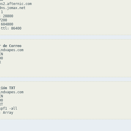
ns2.afternic.com

ns.jomax.net

1

 28800

200

604800

r de Correo
ndvapes.com

N

0



ción TXT
ndvapes.com

N

0

T

pf1 -all
