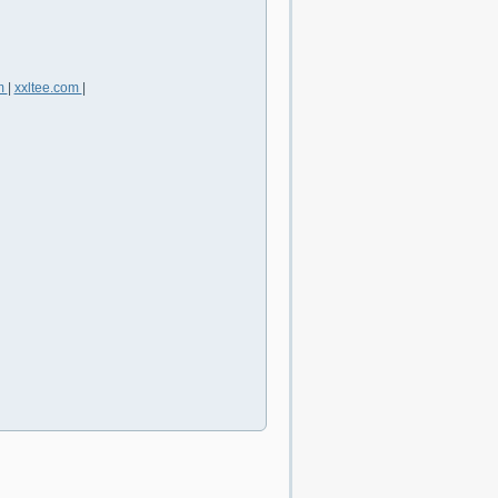
m
|
xxltee.com
|