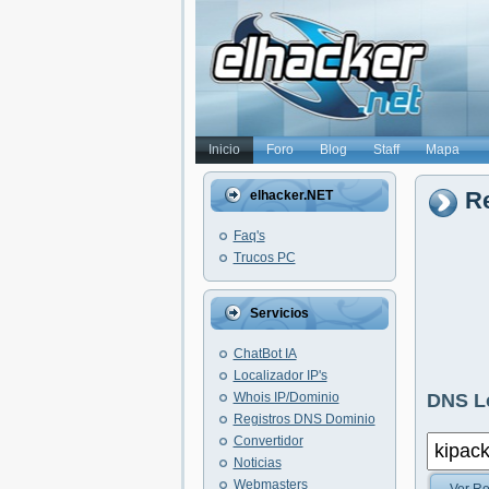
Inicio
Foro
Blog
Staff
Mapa
Re
elhacker.NET
Faq's
Trucos PC
Servicios
ChatBot IA
Localizador IP's
Whois IP/Dominio
DNS L
Registros DNS Dominio
Convertidor
Noticias
Webmasters