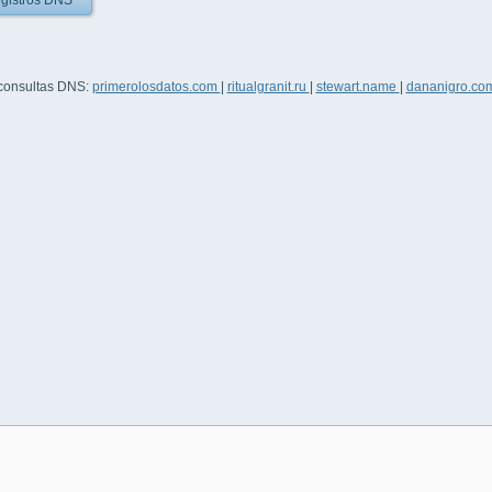
gistros DNS
 consultas DNS:
primerolosdatos.com
|
ritualgranit.ru
|
stewart.name
|
dananigro.co