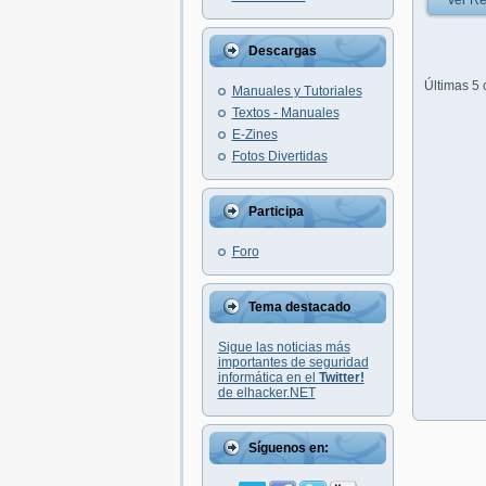
Ver Re
Descargas
Últimas 5
Manuales y Tutoriales
Textos - Manuales
E-Zines
Fotos Divertidas
Participa
Foro
Tema destacado
Sigue las noticias más
importantes de seguridad
informática en el
Twitter!
de elhacker.NET
Síguenos en: