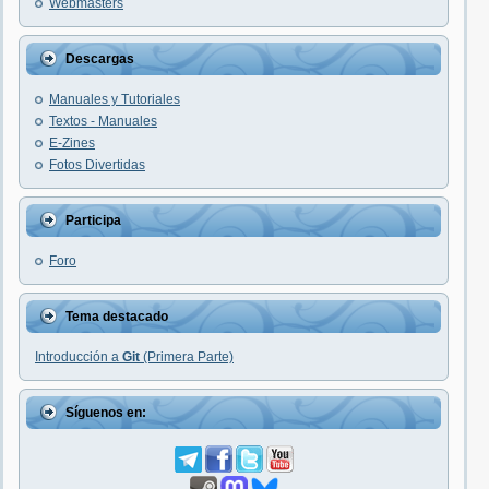
Webmasters
Descargas
Manuales y Tutoriales
Textos - Manuales
E-Zines
Fotos Divertidas
Participa
Foro
Tema destacado
Introducción a
Git
(Primera Parte)
Síguenos en: