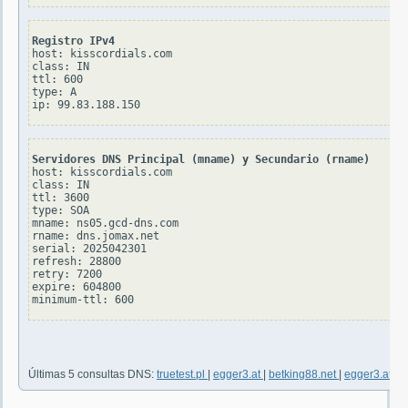
Registro IPv4
host: kisscordials.com

class: IN

ttl: 600

type: A

Servidores DNS Principal (mname) y Secundario (rname)
host: kisscordials.com

class: IN

ttl: 3600

type: SOA

mname: ns05.gcd-dns.com

rname: dns.jomax.net

serial: 2025042301

refresh: 28800

retry: 7200

expire: 604800

Últimas 5 consultas DNS:
truetest.pl
|
egger3.at
|
betking88.net
|
egger3.at
|
s