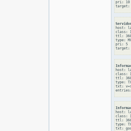
pri: 10

Servido
host: l
class: I
ttl: 360
type: MX
pri: 5

Informa
host: l
class: I
ttl: 360
type: TX
txt: v=
Informa
host: l
class: I
ttl: 360
type: TX
txt: go