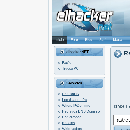
Inicio
Foro
Blog
Staff
Mapa
Re
elhacker.NET
Faq's
Trucos PC
Servicios
ChatBot IA
Localizador IP's
Whois IP/Dominio
DNS L
Registros DNS Dominio
Convertidor
Noticias
Webmasters