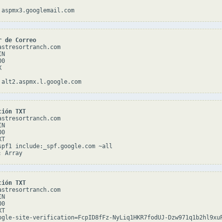
r de Correo
astresortranch.com

N

0



ción TXT
astresortranch.com

N

0

T

spf1 include:_spf.google.com ~all

ción TXT
astresortranch.com

N

0

T

ogle-site-verification=FcpID8fFz-NyLiq1HKR7fodUJ-Dzw971q1b2hl9xuP