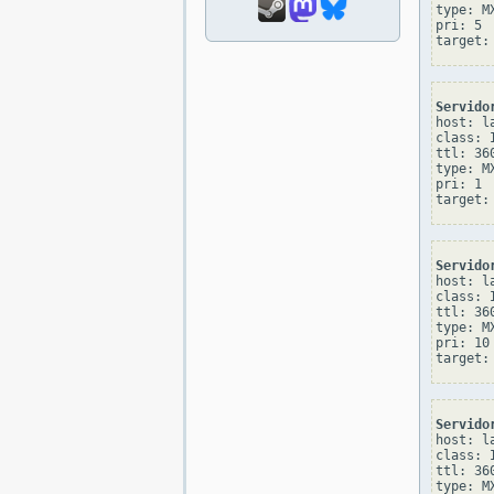
type: MX
pri: 5

Servido
host: l
class: I
ttl: 360
type: MX
pri: 1

Servido
host: l
class: I
ttl: 360
type: MX
pri: 10

Servido
host: l
class: I
ttl: 360
type: MX