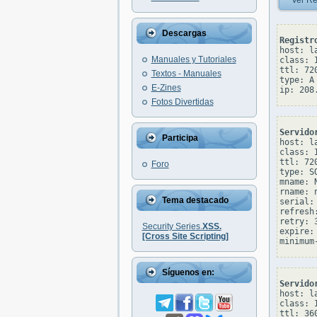
Ver Re
Descargas
Registr
host: l
Manuales y Tutoriales
class: I
ttl: 720
Textos - Manuales
type: A

E-Zines
Fotos Divertidas
Servido
Participa
host: l
class: I
ttl: 720
Foro
type: SO
mname: 
rname: 
Tema destacado
serial: 
refresh:
retry: 3
Security Series.
XSS.
expire: 
[Cross Site Scripting]
Síguenos en:
Servido
host: l
class: I
ttl: 360