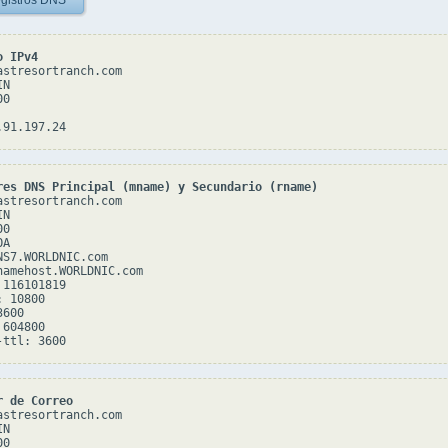
gistros DNS
o IPv4
astresortranch.com

N

0

res DNS Principal (mname) y Secundario (rname)
astresortranch.com

N

0

A

NS7.WORLDNIC.com

namehost.WORLDNIC.com

116101819

 10800

600

604800

r de Correo
astresortranch.com

N

0
