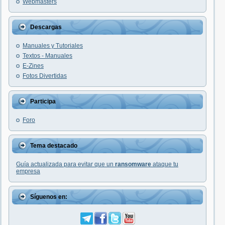
Webmasters
Descargas
Manuales y Tutoriales
Textos - Manuales
E-Zines
Fotos Divertidas
Participa
Foro
Tema destacado
Guía actualizada para evitar que un
ransomware
ataque tu
empresa
Síguenos en: