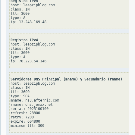
Registro IPv4
host: leapzipblog.com

class: IN

ttl: 3600

type: A

Registro IPv4
host: leapzipblog.com

class: IN

ttl: 3600

type: A

Servidores DNS Principal (mname) y Secundario (rname)
host: leapzipblog.com

class: IN

ttl: 3600

type: SOA

mname: ns3.afternic.com

rname: dns.jomax.net

serial: 2025100100

refresh: 28800

retry: 7200

expire: 604800
