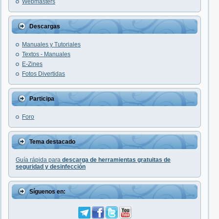
Webmasters
Descargas
Manuales y Tutoriales
Textos - Manuales
E-Zines
Fotos Divertidas
Participa
Foro
Tema destacado
Guía rápida para
descarga de herramientas gratuitas de
seguridad y desinfección
Síguenos en: