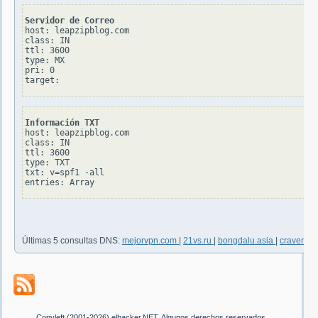
Servidor de Correo
host: leapzipblog.com

class: IN

ttl: 3600

type: MX

pri: 0

Información TXT
host: leapzipblog.com

class: IN

ttl: 3600

type: TXT

txt: v=spf1 -all

Últimas 5 consultas DNS:
mejorvpn.com
|
21vs.ru
|
bongdalu.asia
|
craven-be
Copyleft (2001-2026) elhacker.NET. Algunos derechos reservados.