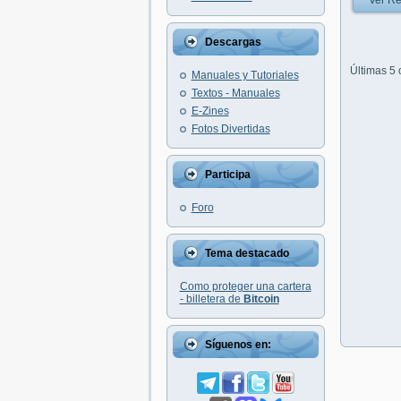
Ver Re
Descargas
Últimas 5
Manuales y Tutoriales
Textos - Manuales
E-Zines
Fotos Divertidas
Participa
Foro
Tema destacado
Como proteger una cartera
- billetera de
Bitcoin
Síguenos en: