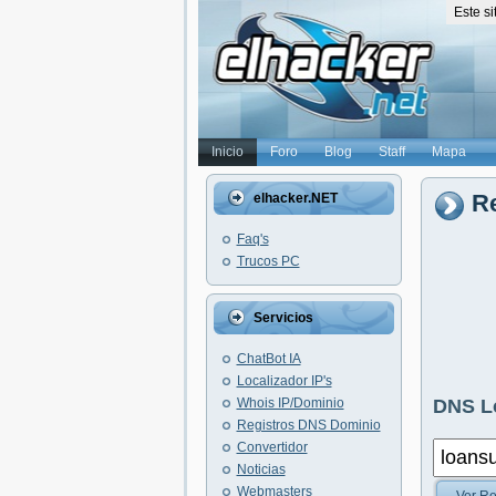
Este s
Inicio
Foro
Blog
Staff
Mapa
Re
elhacker.NET
Faq's
Trucos PC
Servicios
ChatBot IA
Localizador IP's
Whois IP/Dominio
DNS L
Registros DNS Dominio
Convertidor
Noticias
Webmasters