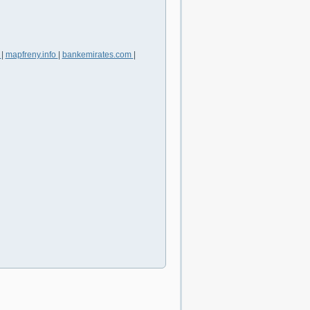
m
|
mapfreny.info
|
bankemirates.com
|