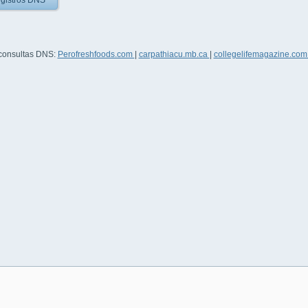
gistros DNS
 consultas DNS:
Perofreshfoods.com
|
carpathiacu.mb.ca
|
collegelifemagazine.co