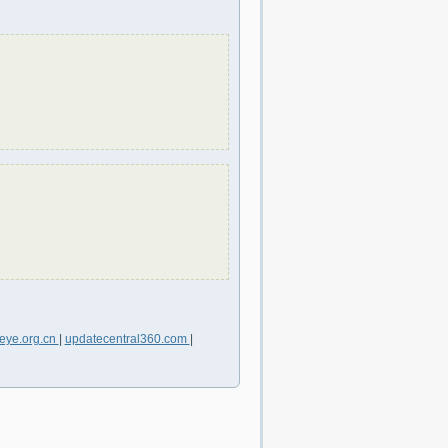
eye.org.cn
|
updatecentral360.com
|