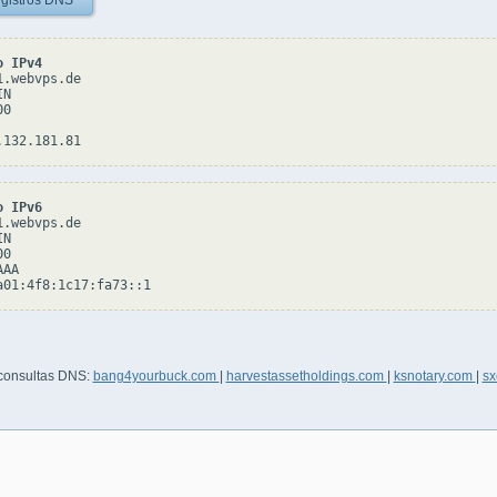
gistros DNS
o IPv4
.webvps.de

N

0

o IPv6
.webvps.de

N

0

AA

 consultas DNS:
bang4yourbuck.com
|
harvestassetholdings.com
|
ksnotary.com
|
sx