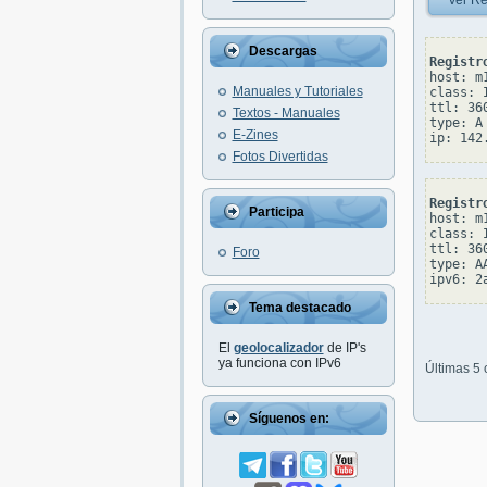
Ver Re
Descargas
Registr
host: m1
Manuales y Tutoriales
class: I
ttl: 360
Textos - Manuales
type: A

E-Zines
Fotos Divertidas
Registr
Participa
host: m1
class: I
ttl: 360
Foro
type: AA
Tema destacado
El
geolocalizador
de IP's
ya funciona con IPv6
Últimas 5
Síguenos en: