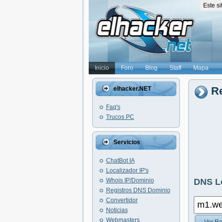
Este s
Inicio
Foro
Blog
Staff
Mapa
Re
elhacker.NET
Faq's
Trucos PC
Servicios
ChatBot IA
Localizador IP's
Whois IP/Dominio
DNS L
Registros DNS Dominio
Convertidor
Noticias
Webmasters