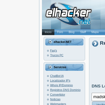
Inicio
Foro
Blog
Staff
Mapa
Re
elhacker.NET
Faq's
Trucos PC
Servicios
ChatBot IA
Localizador IP's
Whois IP/Dominio
DNS L
Registros DNS Dominio
Convertidor
Noticias
Webmasters