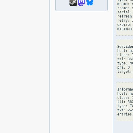
mname: 
rname: d
serial: 
refresh:
retry: 7
expire: 
Servido
host: ma
class: I
ttl: 360
type: MX
pri: 0

Informa
host: ma
class: I
ttl: 360
type: TX
txt: v=s