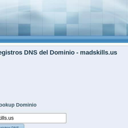
gistros DNS del Dominio - madskills.us
ookup Dominio