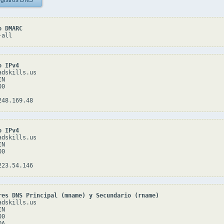
gistros DNS
o DMARC
-all
o IPv4
dskills.us

N

0

o IPv4
dskills.us

N

0

res DNS Principal (mname) y Secundario (rname)
dskills.us

N

0

A
