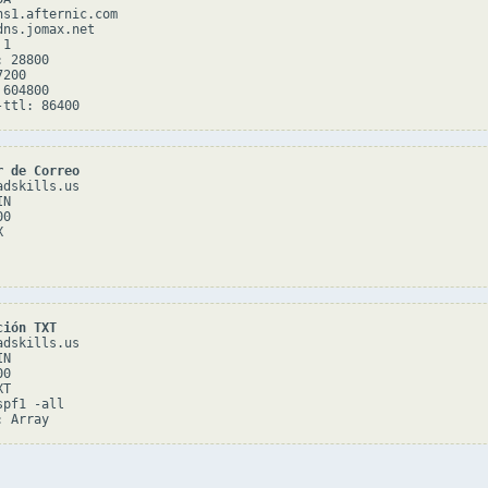
ns1.afternic.com

ns.jomax.net

1

 28800

200

604800

r de Correo
dskills.us

N

0



ción TXT
dskills.us

N

0

T

pf1 -all
