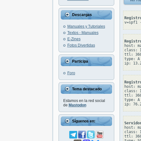
Ver Re
Descargas
Registr
v=spf1 
Manuales y Tutoriales
Textos - Manuales
E-Zines
Registr
Fotos Divertidas
host: ma
class: I
ttl: 360
type: A

Participa
Foro
Registr
host: ma
Tema destacado
class: I
ttl: 360
type: A

Estamos en la red social
de
Mastodon
Síguenos en:
Servido
host: ma
class: I
ttl: 360
type: SO