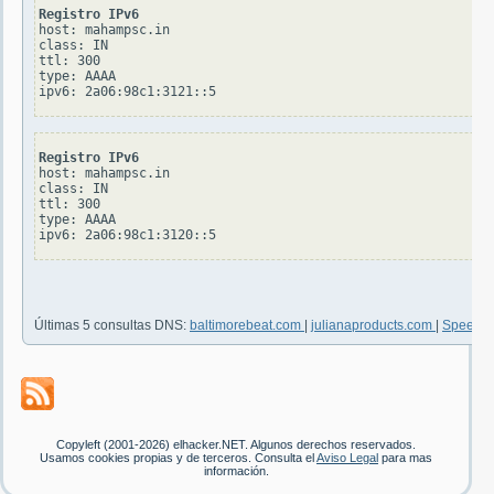
Registro IPv6
host: mahampsc.in

class: IN

ttl: 300

type: AAAA

Registro IPv6
host: mahampsc.in

class: IN

ttl: 300

type: AAAA

Últimas 5 consultas DNS:
baltimorebeat.com
|
julianaproducts.com
|
Speedw
Copyleft (2001-2026) elhacker.NET. Algunos derechos reservados.
Usamos cookies propias y de terceros. Consulta el
Aviso Legal
para mas
información.