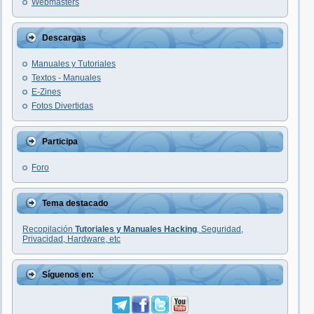
Webmasters
Descargas
Manuales y Tutoriales
Textos - Manuales
E-Zines
Fotos Divertidas
Participa
Foro
Tema destacado
Recopilación
Tutoriales y Manuales Hacking
, Seguridad,
Privacidad, Hardware, etc
Síguenos en: