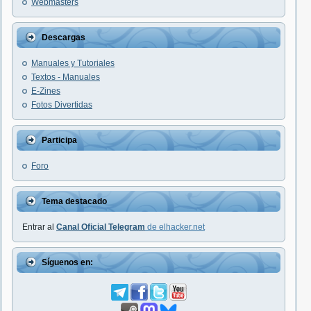
Webmasters
Descargas
Manuales y Tutoriales
Textos - Manuales
E-Zines
Fotos Divertidas
Participa
Foro
Tema destacado
Entrar al
Canal Oficial Telegram
de elhacker.net
Síguenos en: