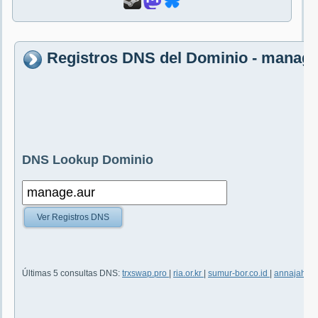
Registros DNS del Dominio - manage
DNS Lookup Dominio
Ver Registros DNS
Últimas 5 consultas DNS:
trxswap.pro
|
ria.or.kr
|
sumur-bor.co.id
|
annajah.ne