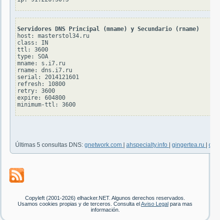
Servidores DNS Principal (mname) y Secundario (rname)
host: masterstol34.ru

class: IN

ttl: 3600

type: SOA

mname: s.i7.ru

rname: dns.i7.ru

serial: 2014121601

refresh: 10800

retry: 3600

expire: 604800

Últimas 5 consultas DNS:
gnetwork.com
|
ahspecialty.info
|
gingertea.ru
|
oper
Copyleft (2001-2026) elhacker.NET. Algunos derechos reservados.
Usamos cookies propias y de terceros. Consulta el
Aviso Legal
para mas
información.