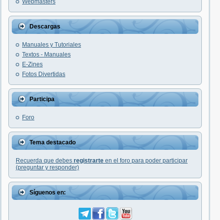
Webmasters
Descargas
Manuales y Tutoriales
Textos - Manuales
E-Zines
Fotos Divertidas
Participa
Foro
Tema destacado
Recuerda que debes
registrarte
en el foro para poder participar
(preguntar y responder)
Síguenos en: