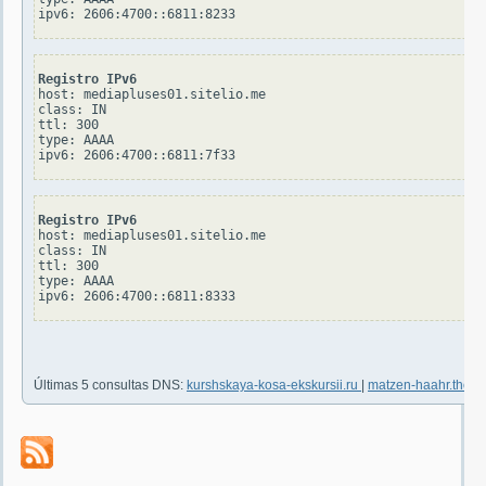
Registro IPv6
host: mediapluses01.sitelio.me

class: IN

ttl: 300

type: AAAA

Registro IPv6
host: mediapluses01.sitelio.me

class: IN

ttl: 300

type: AAAA

Últimas 5 consultas DNS:
kurshskaya-kosa-ekskursii.ru
|
matzen-haahr.thoug