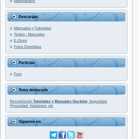
Webmasters
Descargas
Manuales y Tutoriales
Textos - Manuales
E-Zines
Fotos Divertidas
Participa
Foro
Tema destacado
Recopilación
Tutoriales y Manuales Hacking
, Seguridad,
Privacidad, Hardware, etc
Síguenos en: