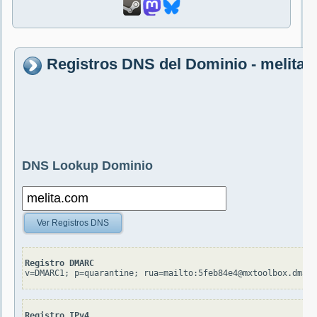
Registros DNS del Dominio - melita
DNS Lookup Dominio
Ver Registros DNS
Registro DMARC
v=DMARC1; p=quarantine; rua=mailto:5feb84e4@mxtoolbox.dmarc
Registro IPv4