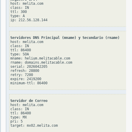
host: melita.com

class: IN

ttl: 300

type: A

Servidores DNS Principal (mname) y Secundario (rname)
host: melita.com

class: IN

ttl: 86400

type: SOA

mname: helium.melitacable.com

rname: domains.melitacable.com

serial: 2026042205

refresh: 28800

retry: 7200

expire: 2419200

Servidor de Correo
host: melita.com

class: IN

ttl: 86400

type: MX

pri: 5
