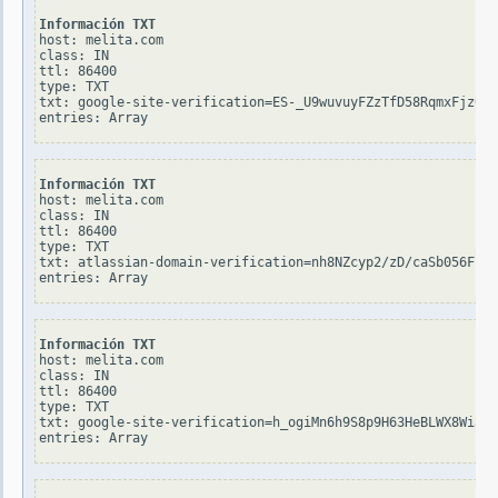
Información TXT
host: melita.com

class: IN

ttl: 86400

type: TXT

txt: google-site-verification=ES-_U9wuvuyFZzTfD58RqmxFjz0oU
Información TXT
host: melita.com

class: IN

ttl: 86400

type: TXT

txt: atlassian-domain-verification=nh8NZcyp2/zD/caSb056FbXz
Información TXT
host: melita.com

class: IN

ttl: 86400

type: TXT

txt: google-site-verification=h_ogiMn6h9S8p9H63HeBLWX8WiaOQ