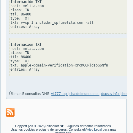
Información TXT
host: melita.com

class: IN

ttl: 86400

type: TXT

txt: v=spf1 include:_spf.melita.com -all

Información TXT
host: melita.com

class: IN

ttl: 86400

type: TXT

txt: apple-domain-verification=xPcMC6RldIoG6Nfn

Últimas 5 consultas DNS:
yk777.top
|
chatdelmundo.net
|
dscscv.info
|
thechi
Copyleft (2001-2026) elhacker.NET. Algunos derechos reservados.
Usamos cookies propias y de terceros. Consulta el
Aviso Legal
para mas