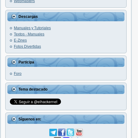
Webmasters
Descargas
Manuales y Tutoriales
Textos - Manuales
E-Zines
Fotos Divertidas
Participa
Foro
Tema destacado
Síguenos en: