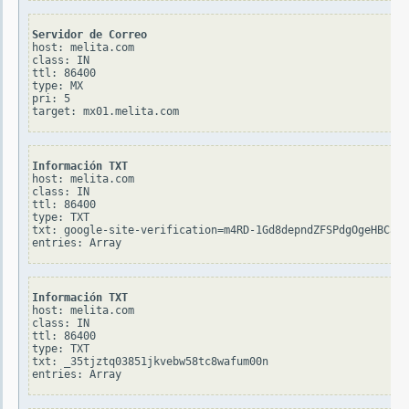
Servidor de Correo
host: melita.com

class: IN

ttl: 86400

type: MX

pri: 5

Información TXT
host: melita.com

class: IN

ttl: 86400

type: TXT

txt: google-site-verification=m4RD-1Gd8depndZFSPdgOgeHBCaXR
Información TXT
host: melita.com

class: IN

ttl: 86400

type: TXT

txt: _35tjztq03851jkvebw58tc8wafum00n
