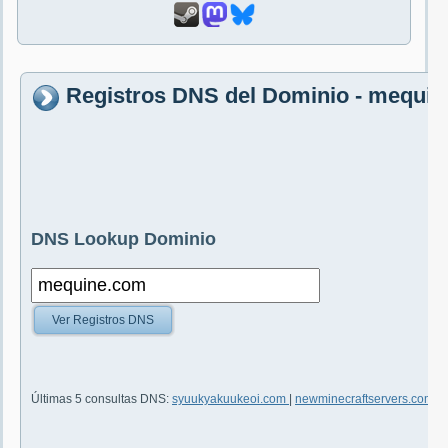
Registros DNS del Dominio - mequi
DNS Lookup Dominio
Ver Registros DNS
Últimas 5 consultas DNS:
syuukyakuukeoi.com
|
newminecraftservers.com
|
d