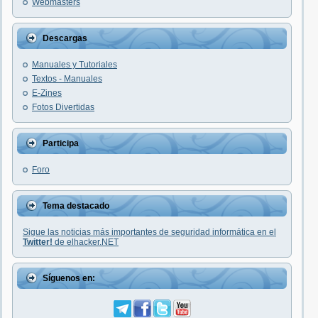
Webmasters
Descargas
Manuales y Tutoriales
Textos - Manuales
E-Zines
Fotos Divertidas
Participa
Foro
Tema destacado
Sigue las noticias más importantes de seguridad informática en el
Twitter!
de elhacker.NET
Síguenos en: