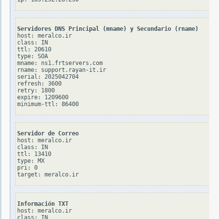
Servidores DNS Principal (mname) y Secundario (rname)
host: meralco.ir

class: IN

ttl: 20610

type: SOA

mname: ns1.frtservers.com

rname: support.rayan-it.ir

serial: 2025042704

refresh: 3600

retry: 1800

expire: 1209600

Servidor de Correo
host: meralco.ir

class: IN

ttl: 13410

type: MX

pri: 0

Información TXT
host: meralco.ir

class: IN
