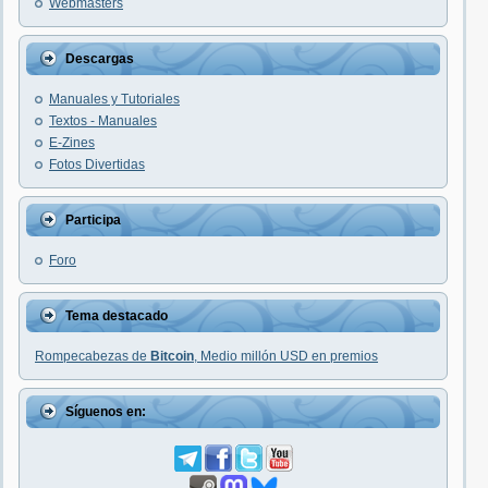
Webmasters
Descargas
Manuales y Tutoriales
Textos - Manuales
E-Zines
Fotos Divertidas
Participa
Foro
Tema destacado
Rompecabezas de
Bitcoin
, Medio millón USD en premios
Síguenos en: