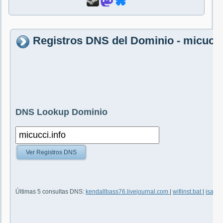
Registros DNS del Dominio - micucci
DNS Lookup Dominio
Ver Registros DNS
Últimas 5 consultas DNS:
kendallbass76.livejournal.com
|
wifiinst.bat
|
isaria