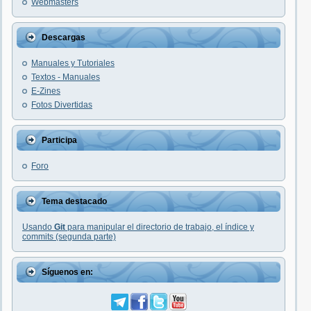
Webmasters
Descargas
Manuales y Tutoriales
Textos - Manuales
E-Zines
Fotos Divertidas
Participa
Foro
Tema destacado
Usando
Git
para manipular el directorio de trabajo, el índice y
commits (segunda parte)
Síguenos en: