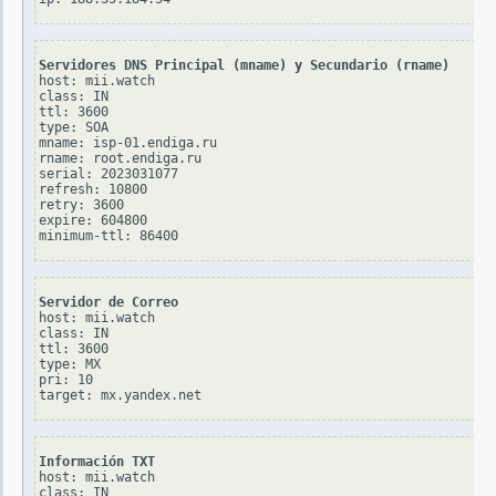
Servidores DNS Principal (mname) y Secundario (rname)
host: mii.watch

class: IN

ttl: 3600

type: SOA

mname: isp-01.endiga.ru

rname: root.endiga.ru

serial: 2023031077

refresh: 10800

retry: 3600

expire: 604800

Servidor de Correo
host: mii.watch

class: IN

ttl: 3600

type: MX

pri: 10

Información TXT
host: mii.watch

class: IN
