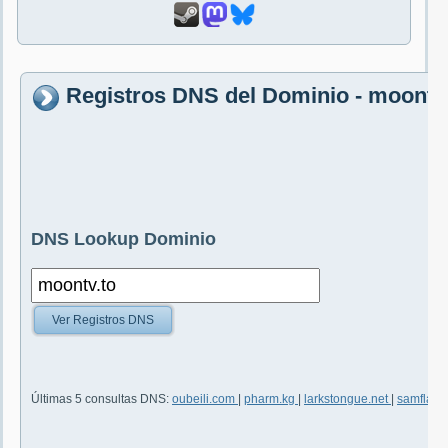
Registros DNS del Dominio - moontv
DNS Lookup Dominio
Ver Registros DNS
Últimas 5 consultas DNS:
oubeili.com
|
pharm.kg
|
larkstongue.net
|
samflax