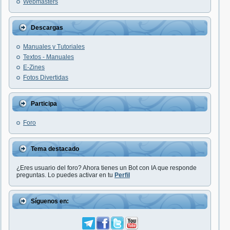
Webmasters
Descargas
Manuales y Tutoriales
Textos - Manuales
E-Zines
Fotos Divertidas
Participa
Foro
Tema destacado
¿Eres usuario del foro? Ahora tienes un Bot con IA que responde
preguntas. Lo puedes activar en tu
Perfil
Síguenos en: