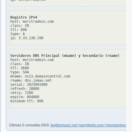
Registro IPv4
host: moritradein.com

class: IN

ttl: 600

type: A

Servidores DNS Principal (mname) y Secundario (rname)
host: moritradein.com

class: IN

ttl: 3600

type: SOA

mname: ns13.domaincontrol.com

rname: dns.jomax.net

serial: 2023091900

refresh: 28800

retry: 7200

expire: 604800

Últimas 5 consultas DNS:
bigfishmusic.net
|
barryfields.com
|
brendanbreath