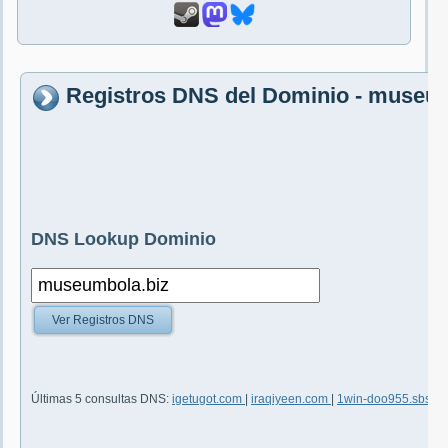
Registros DNS del Dominio - museu
DNS Lookup Dominio
Ver Registros DNS
Últimas 5 consultas DNS:
igetugot.com
|
iraqiyeen.com
|
1win-doo955.sbs
|
i