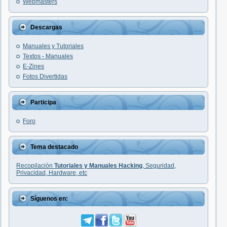
Webmasters
Descargas
Manuales y Tutoriales
Textos - Manuales
E-Zines
Fotos Divertidas
Participa
Foro
Tema destacado
Recopilación
Tutoriales y Manuales Hacking
, Seguridad,
Privacidad, Hardware, etc
Síguenos en: