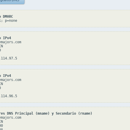
gistros DNS
o DMARC
1; p=none
o IPv4
majors.com

N



o IPv4
majors.com

N



res DNS Principal (mname) y Secundario (rname)
majors.com

N

0

A
