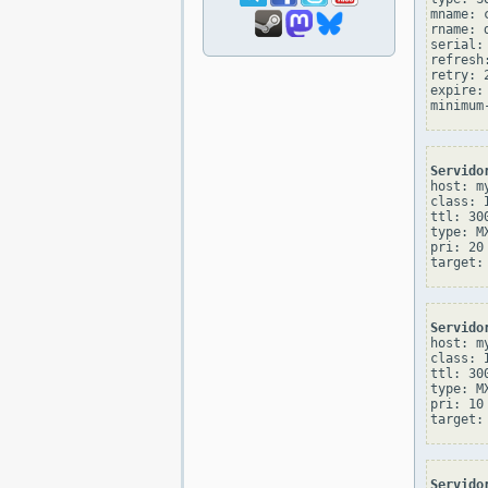
mname: 
rname: 
serial: 
refresh:
retry: 2
expire: 
Servido
host: my
class: I
ttl: 300
type: MX
pri: 20

Servido
host: my
class: I
ttl: 300
type: MX
pri: 10

Servido