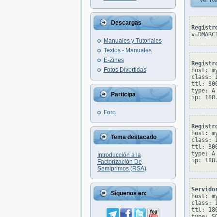
Ver Re
Descargas
Registr
v=DMARC
Manuales y Tutoriales
Textos - Manuales
E-Zines
Registr
Fotos Divertidas
host: my
class: I
ttl: 300
type: A

Participa
Foro
Registr
host: my
Tema destacado
class: I
ttl: 300
type: A

Introducción a la
Factorización De
Semiprimos (RSA)
Servido
Síguenos en:
host: my
class: I
ttl: 180
type: SO