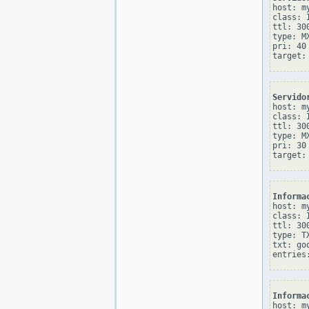
host: my
class: I
ttl: 300
type: MX
pri: 40

Servido
host: my
class: I
ttl: 300
type: MX
pri: 30

Informa
host: my
class: I
ttl: 300
type: TX
txt: go
Informa
host: my