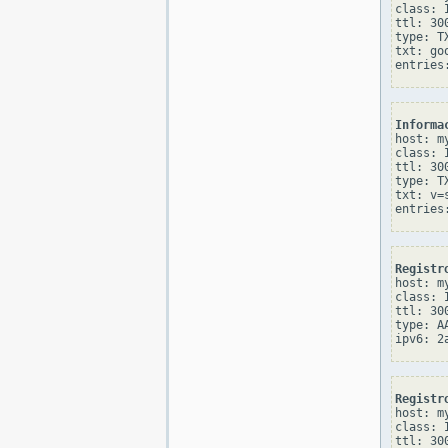
class: I
ttl: 300
type: TX
txt: go
Informa
host: my
class: I
ttl: 300
type: TX
txt: v=
Registr
host: my
class: I
ttl: 300
type: AA
Registr
host: my
class: I
ttl: 300