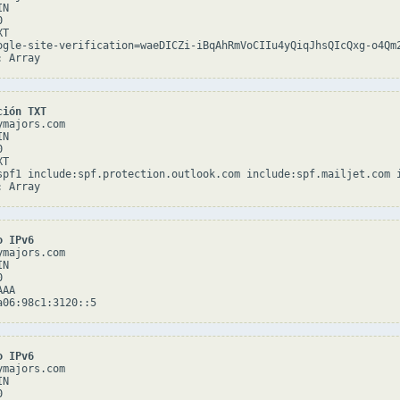
N



T

ogle-site-verification=waeDICZi-iBqAhRmVoCIIu4yQiqJhsQIcQxg-o4Qm2
ción TXT
majors.com

N



T

spf1 include:spf.protection.outlook.com include:spf.mailjet.com i
o IPv6
majors.com

N



AA

o IPv6
majors.com

N


