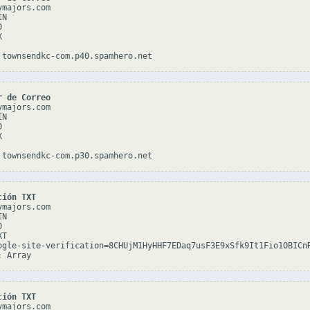
majors.com

N





r de Correo
majors.com

N





ción TXT
majors.com

N



T

ogle-site-verification=8CHUjM1HyHHF7EDaq7usF3E9xSfk9It1Fio1OBICnR
ción TXT
majors.com
