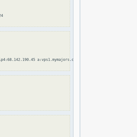
4

p4:68.142.190.45 a:vps1.mymajors.com a:mail.mymajors.com include