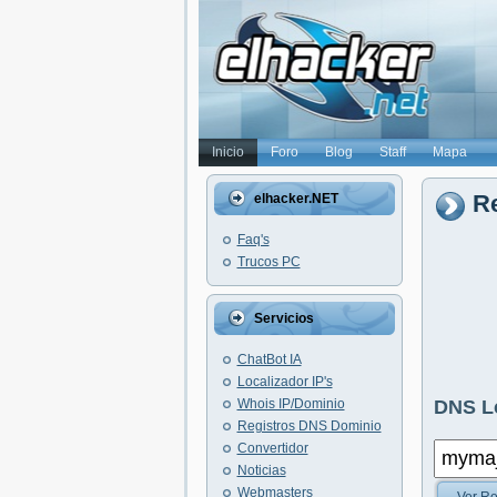
Inicio
Foro
Blog
Staff
Mapa
R
elhacker.NET
Faq's
Trucos PC
Servicios
ChatBot IA
Localizador IP's
Whois IP/Dominio
DNS L
Registros DNS Dominio
Convertidor
Noticias
Webmasters