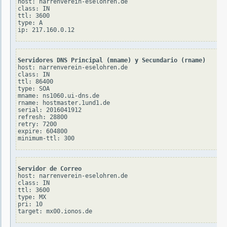
host: narrenverein-eselohren.de

class: IN

ttl: 3600

type: A

Servidores DNS Principal (mname) y Secundario (rname)
host: narrenverein-eselohren.de

class: IN

ttl: 86400

type: SOA

mname: ns1060.ui-dns.de

rname: hostmaster.1und1.de

serial: 2016041912

refresh: 28800

retry: 7200

expire: 604800

Servidor de Correo
host: narrenverein-eselohren.de

class: IN

ttl: 3600

type: MX

pri: 10
