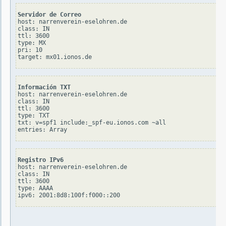
Servidor de Correo
host: narrenverein-eselohren.de

class: IN

ttl: 3600

type: MX

pri: 10

Información TXT
host: narrenverein-eselohren.de

class: IN

ttl: 3600

type: TXT

txt: v=spf1 include:_spf-eu.ionos.com ~all

Registro IPv6
host: narrenverein-eselohren.de

class: IN

ttl: 3600

type: AAAA
