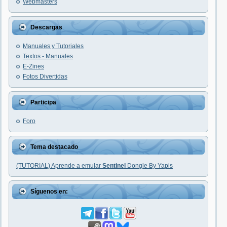
Webmasters
Descargas
Manuales y Tutoriales
Textos - Manuales
E-Zines
Fotos Divertidas
Participa
Foro
Tema destacado
(TUTORIAL) Aprende a emular
Sentinel
Dongle By Yapis
Síguenos en: