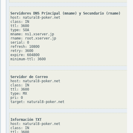
Servidores DNS Principal (mname) y Secundario (rname)
host: natural8-poker.net

class: IN

ttl: 3600

type: SOA

mname: ns1.xserver.jp

rname: root.xserver.jp

serial: 0

refresh: 10800

retry: 3600

expire: 604800

Servidor de Correo
host: natural8-poker.net

class: IN

ttl: 3600

type: MX

pri: 0

Información TXT
host: natural8-poker.net

class: IN

ttl: 3600
