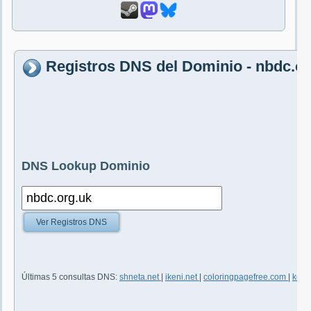
Registros DNS del Dominio - nbdc.or
DNS Lookup Dominio
Ver Registros DNS
Últimas 5 consultas DNS:
shneta.net
|
ikeni.net
|
coloringpagefree.com
|
keyw