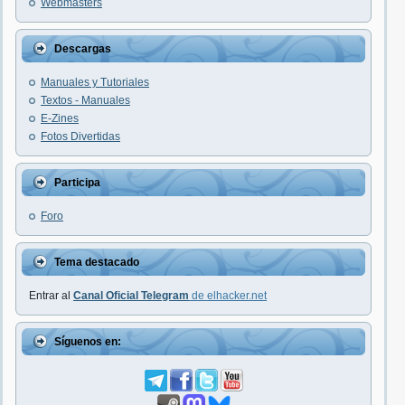
Webmasters
Descargas
Manuales y Tutoriales
Textos - Manuales
E-Zines
Fotos Divertidas
Participa
Foro
Tema destacado
Entrar al
Canal Oficial Telegram
de elhacker.net
Síguenos en: