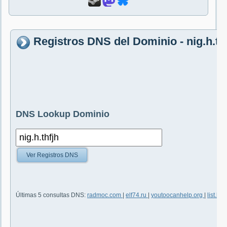
Registros DNS del Dominio - nig.h.th
DNS Lookup Dominio
Ver Registros DNS
Últimas 5 consultas DNS:
radmoc.com
|
elf74.ru
|
youtoocanhelp.org
|
list.ly
|