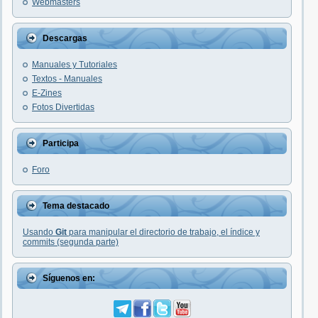
Webmasters
Descargas
Manuales y Tutoriales
Textos - Manuales
E-Zines
Fotos Divertidas
Participa
Foro
Tema destacado
Usando
Git
para manipular el directorio de trabajo, el índice y
commits (segunda parte)
Síguenos en: