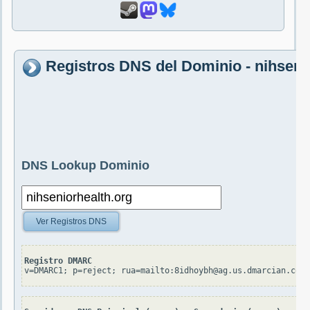
Registros DNS del Dominio - nihseni
DNS Lookup Dominio
Ver Registros DNS
Registro DMARC
v=DMARC1; p=reject; rua=mailto:8idhoybh@ag.us.dmarcian.com,