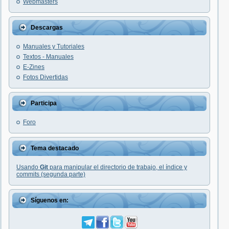
Webmasters
Descargas
Manuales y Tutoriales
Textos - Manuales
E-Zines
Fotos Divertidas
Participa
Foro
Tema destacado
Usando
Git
para manipular el directorio de trabajo, el índice y
commits (segunda parte)
Síguenos en: