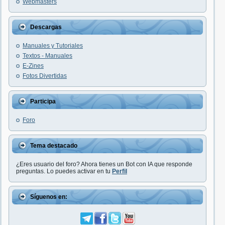
Webmasters
Descargas
Manuales y Tutoriales
Textos - Manuales
E-Zines
Fotos Divertidas
Participa
Foro
Tema destacado
¿Eres usuario del foro? Ahora tienes un Bot con IA que responde
preguntas. Lo puedes activar en tu
Perfil
Síguenos en: