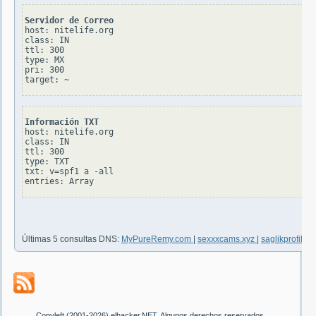
Servidor de Correo
host: nitelife.org

class: IN

ttl: 300

type: MX

pri: 300

Información TXT
host: nitelife.org

class: IN

ttl: 300

type: TXT

txt: v=spf1 a -all

Últimas 5 consultas DNS:
MyPureRemy.com
|
sexxxcams.xyz
|
saglikprofilim
Copyleft (2001-2026) elhacker.NET. Algunos derechos reservados.