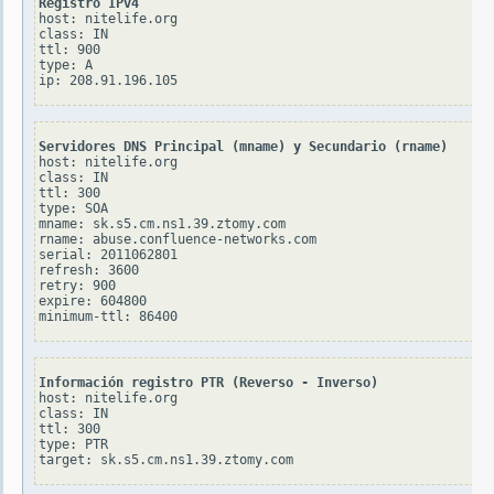
Registro IPv4
host: nitelife.org

class: IN

ttl: 900

type: A

Servidores DNS Principal (mname) y Secundario (rname)
host: nitelife.org

class: IN

ttl: 300

type: SOA

mname: sk.s5.cm.ns1.39.ztomy.com

rname: abuse.confluence-networks.com

serial: 2011062801

refresh: 3600

retry: 900

expire: 604800

Información registro PTR (Reverso - Inverso)
host: nitelife.org

class: IN

ttl: 300

type: PTR
