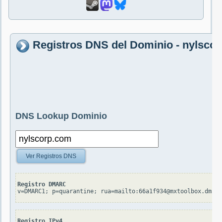
Registros DNS del Dominio - nylsco
DNS Lookup Dominio
Ver Registros DNS
Registro DMARC
v=DMARC1; p=quarantine; rua=mailto:66a1f934@mxtoolbox.dmarc
Registro IPv4