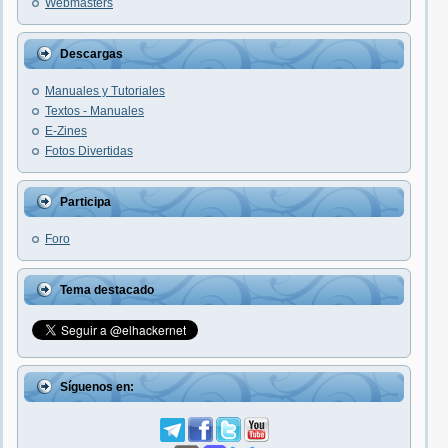
Webmasters
Descargas
Manuales y Tutoriales
Textos - Manuales
E-Zines
Fotos Divertidas
Participa
Foro
Tema destacado
Síguenos en: