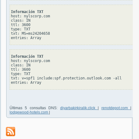
Información TXT
host: nylscorp.com

class: IN

ttl: 3600

type: TXT

txt: MS=ms24204658

Información TXT
host: nylscorp.com

class: IN

ttl: 3600

type: TXT

txt: v=spf1 include:spf.protection.outlook.com -all

Últimas 5 consultas DNS:
diyarbakirkiralik.click
|
renotdepot.com
|
pr
lodgewood-hotels.com
|