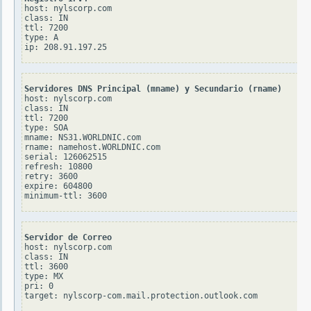
host: nylscorp.com

class: IN

ttl: 7200

type: A

Servidores DNS Principal (mname) y Secundario (rname)
host: nylscorp.com

class: IN

ttl: 7200

type: SOA

mname: NS31.WORLDNIC.com

rname: namehost.WORLDNIC.com

serial: 126062515

refresh: 10800

retry: 3600

expire: 604800

Servidor de Correo
host: nylscorp.com

class: IN

ttl: 3600

type: MX

pri: 0
