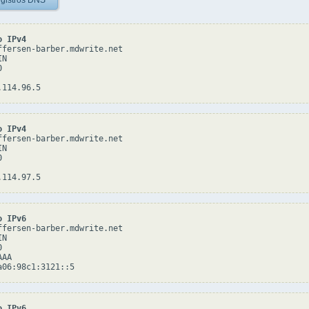
gistros DNS
o IPv4
ffersen-barber.mdwrite.net

N



o IPv4
ffersen-barber.mdwrite.net

N



o IPv6
ffersen-barber.mdwrite.net

N



AA

o IPv6