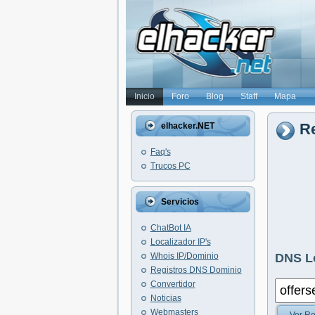
Inicio
Foro
Blog
Staff
Mapa
Re
elhacker.NET
Faq's
Trucos PC
Servicios
ChatBot IA
Localizador IP's
Whois IP/Dominio
DNS L
Registros DNS Dominio
Convertidor
Noticias
Webmasters